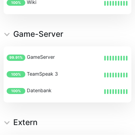
Wiki
100%
Game-Server
GameServer
99.91%
TeamSpeak 3
100%
Datenbank
100%
Extern